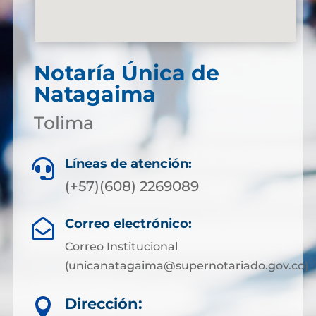
Notaría Única de
Natagaima
Tolima
Líneas de atención:

(+57)(608) 2269089
Correo electrónico:

Correo Institucional
(unicanatagaima@supernotariado.gov.co)
Dirección:
