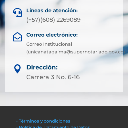
Líneas de atención:

(+57)(608) 2269089
Correo electrónico:

Correo Institucional
(unicanatagaima@supernotariado.gov.co)
Dirección:

Carrera 3 No. 6-16
• Términos y condiciones
• Política de Tratamiento de Datos