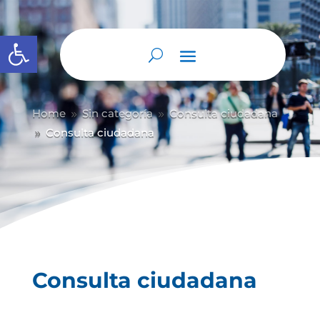
Abrir barra de herramientas
Home
Sin categoría
Consulta ciudadana
9
9
Consulta ciudadana
9
Consulta ciudadana