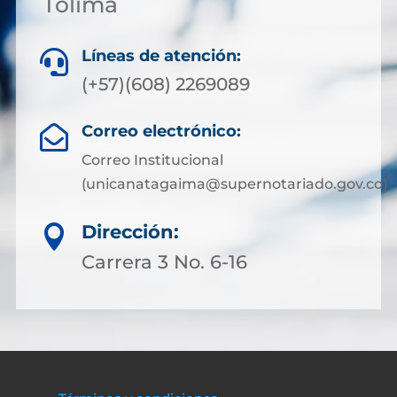
Tolima
Líneas de atención:

(+57)(608) 2269089
Correo electrónico:

Correo Institucional
(unicanatagaima@supernotariado.gov.co)
Dirección:

Carrera 3 No. 6-16