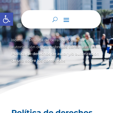
Abrir barra de herramientas
Home
Política de derechos de autor y/
o
9
autorización de uso sobre los contenidos
9
Política de derechos de autor y/o autorización
de uso sobre los contenidos
Política de derechos