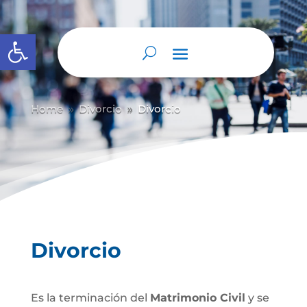
Abrir barra de herramientas
Home
Divorcio
Divorcio
9
9
Divorcio
Es la terminación del
Matrimonio Civil
y se