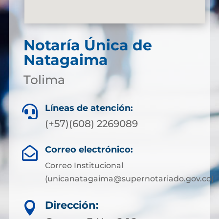
Notaría Única de
Natagaima
Tolima
Líneas de atención:

(+57)(608) 2269089
Correo electrónico:

Correo Institucional
(unicanatagaima@supernotariado.gov.co)
Dirección:
