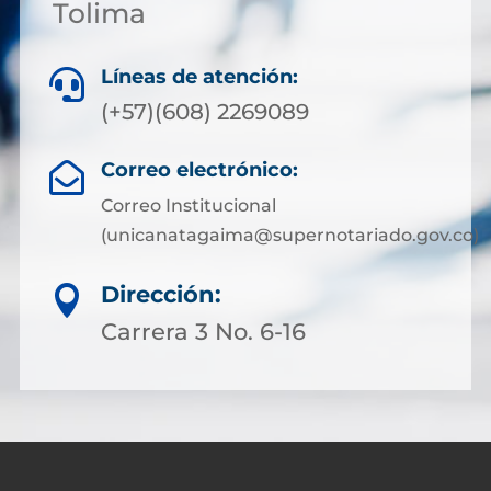
Tolima
Líneas de atención:

(+57)(608) 2269089
Correo electrónico:

Correo Institucional
(unicanatagaima@supernotariado.gov.co)
Dirección:

Carrera 3 No. 6-16